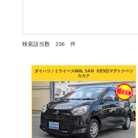
検索該当数 236 件
ダイハツ／ミライース660L SAⅢ 8月9日マデトクベツ
カカク