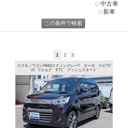
中古車
新車
1
2
3
スズキ／ワゴンR660スティングレーT ターボ ナビTV
付 フルセグ ETC プッシュスタート