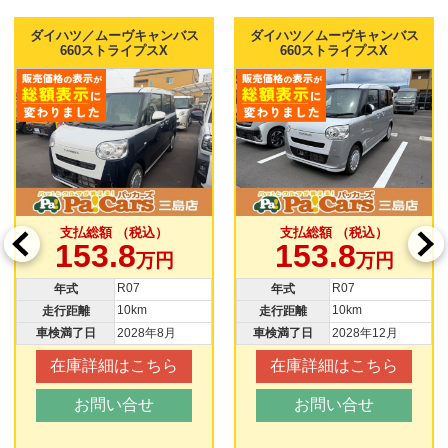
ダイハツ／ムーヴキャンバス
ダイハツ／ムーヴキャンバス
660ストライプスX
660ストライプスX
支払総額 （税込）
支払総額 （税込）
153.8
153.8
万円
万円
R07
R07
年式
年式
10km
10km
走行距離
走行距離
車検満了日
2028年8月
車検満了日
2028年12月
在庫詳細はこちら
在庫詳細はこちら
お問い合せ
お問い合せ