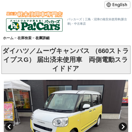
パッカーズ｜三島・沼津の格安未使用車(新古
車)・中古車店
ホーム
在庫検索
在庫詳細
ダイハツ／ムーヴキャンバス （660ストラ
イプスG） 届出済未使用車 両側電動スラ
イドドア