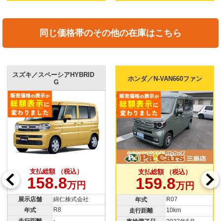
同じ価格帯のその他の在庫はこちら
スズキ／スペーシアHYBRID
ホンダ／N-VAN660ファン
G
支払総額 （税込）
支払総額 （税込）
158.8
159.8
万円
万円
R07
展示店舗
綿仁株式会社
年式
R8
10km
年式
走行距離
-