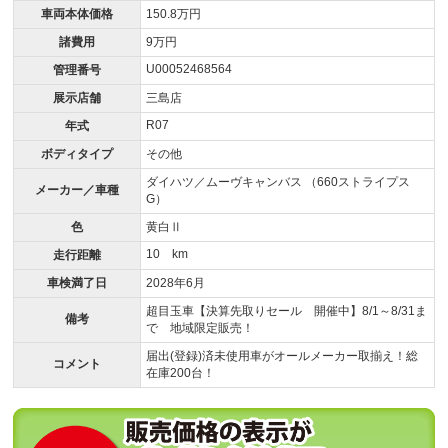
車両本体価格
150.8万円
諸費用
9万円
U00052468564
管理番号
展示店舗
三島店
R07
年式
ボディタイプ
その他
ダイハツ／ムーヴキャンバス （660ストライプス
メーカー／車種
G）
色
黄白Ⅱ
10 km
走行距離
車検満了日
2028年6月
超目玉車【決算先取りセール 開催中】8/1～8/31ま
備考
で 地域限定販売！
届出(登録)済未使用車がオールメーカー取揃え！総
コメント
在庫200台！