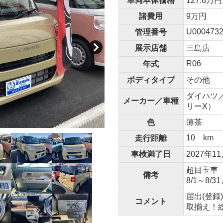
車両本体価格
127.8万円
諸費用
9万円
U0004732
管理番号
展示店舗
三島店
R06
年式
ボディタイプ
その他
ダイハツ／
メーカー／車種
リーX）
色
薄茶
10 km
走行距離
車検満了日
2027年1
超目玉車
備考
8/1～8
届出(登
コメント
取揃え！総