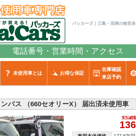
パッカーズ｜三島・沼津の格安未
電話番号・営業時間・アクセス
在庫確認
未使用車とは
お得な保証
来店予約
ンバス （660セオリーX） 届出済未使用車
支払総額
136