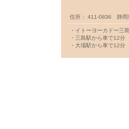
住所： 411-0836 静
・イトーヨーカドー三島
・三島駅から車で12分
・大場駅から車で12分