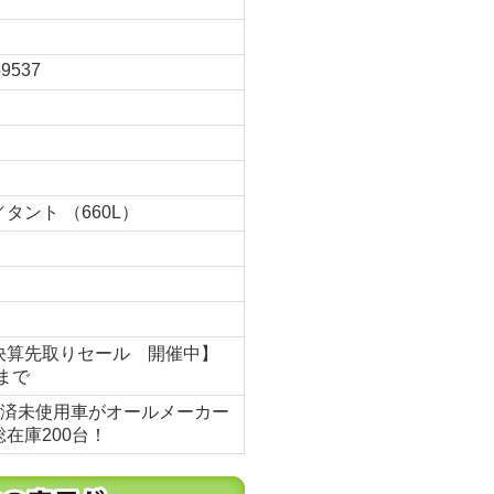
9537
タント （660L）
月
決算先取りセール 開催中】
1まで
録)済未使用車がオールメーカー
在庫200台！