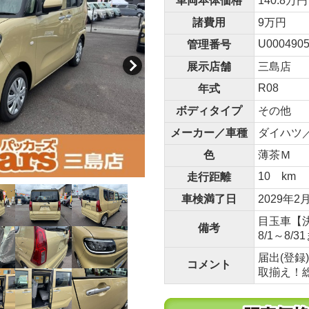
車両本体価格
140.8万円
諸費用
9万円
U0004905
管理番号
展示店舗
三島店
R08
年式
ボディタイプ
その他
メーカー／車種
ダイハツ／
色
薄茶Ｍ
10 km
走行距離
車検満了日
2029年2
目玉車【
備考
8/1～8/3
届出(登
コメント
取揃え！総