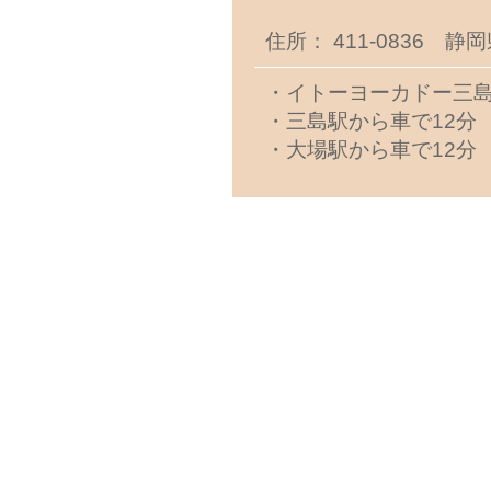
住所： 411-0836 静
・イトーヨーカドー三島
・三島駅から車で12分
・大場駅から車で12分