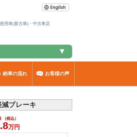
使用車(新古車)・中古車店
▼
納車の流れ
お客様の声
軽減ブレーキ
 （税込）
.8
万円