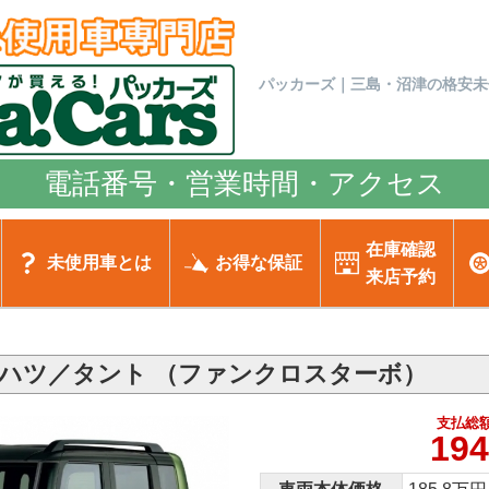
パッカーズ｜三島・沼津の格安未
電話番号・営業時間・アクセス
在庫確認
未使用車とは
お得な保証
来店予約
ハツ／タント （ファンクロスターボ）
支払総額
194