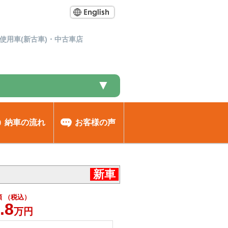
使用車(新古車)・中古車店
▼
納車の流れ
お客様の声
新車
 （税込）
.8
万円