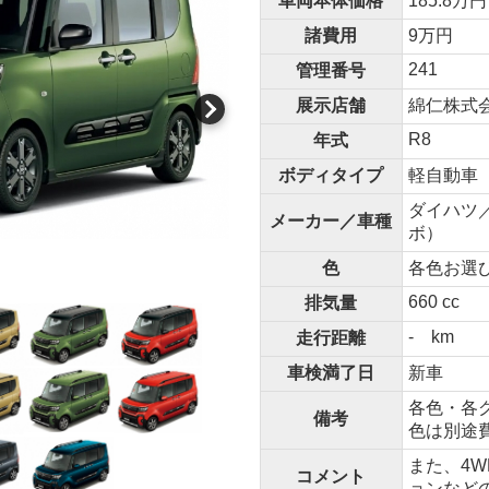
車両本体価格
185.8万円
諸費用
9万円
241
管理番号
展示店舗
綿仁株式
R8
年式
ボディタイプ
軽自動車
ダイハツ
メーカー／車種
ボ）
色
各色お選
660 cc
排気量
- km
走行距離
車検満了日
新車
各色・各グ
備考
色は別途
また、4
コメント
ョンなど