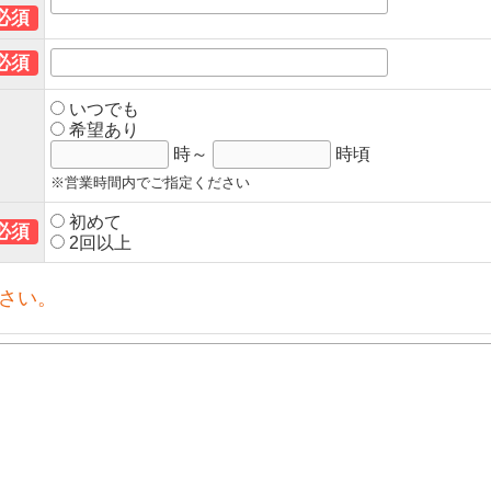
必須
必須
いつでも
希望あり
時～
時頃
※営業時間内でご指定ください
初めて
必須
2回以上
さい。